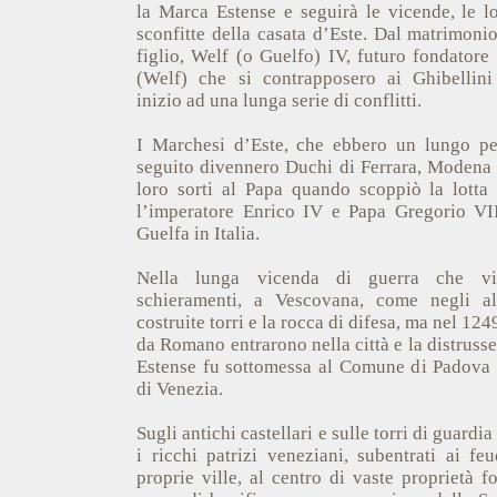
la Marca Estense e seguirà le vicende, le lo
sconfitte della casata d’Este. Dal matrimoni
figlio, Welf (o Guelfo) IV, futuro fondatore 
(Welf) che si contrapposero ai Ghibellin
inizio ad una lunga serie di conflitti.
I Marchesi d’Este, che ebbero un lungo pe
seguito divennero Duchi di Ferrara, Modena 
loro sorti al Papa quando scoppiò la lotta p
l’imperatore Enrico IV e Papa Gregorio VI
Guelfa in Italia.
Nella lunga vicenda di guerra che vid
schieramenti, a Vescovana, come negli alt
costruite torri e la rocca di difesa, ma nel 124
da Romano entrarono nella città e la distruss
Estense fu sottomessa al Comune di Padova 
di Venezia.
Sugli antichi castellari e sulle torri di guardia
i ricchi patrizi veneziani, subentrati ai feu
proprie ville, al centro di vaste proprietà f